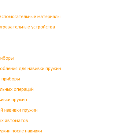
 вспомогательные материалы
агревательные устройства
риборы
собления для навивки пружин
и приборы
льных операций
вивки пружин
й навивки пружин
ых автоматов
ужин после навивки