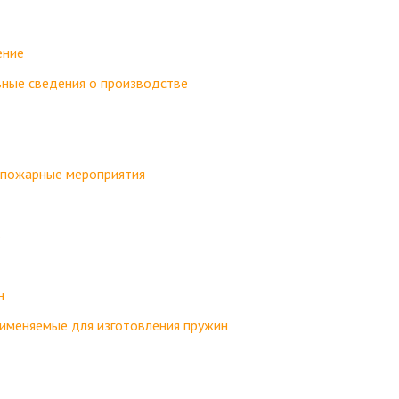
ение
вные сведения о производстве
опожарные мероприятия
в
н
рименяемые для изготовления пружин