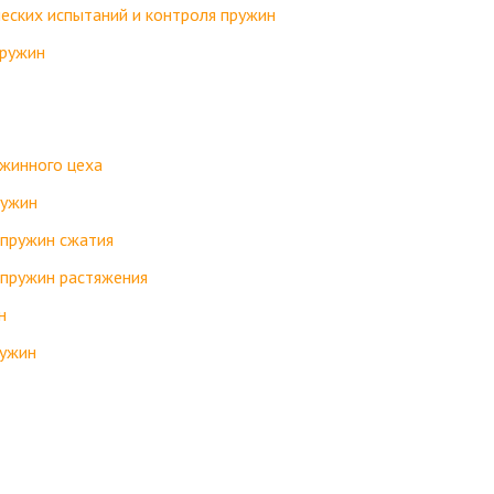
еских испытаний и контроля пружин
пружин
ужинного цеха
ружин
 пружин сжатия
 пружин растяжения
н
ружин